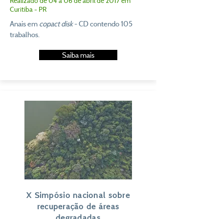
Realizado de 04 a 06 de abril de 2017 em
Curitiba - PR
Anais em
copact disk
- CD contendo 105
trabalhos.
Saiba mais
X Simpósio nacional sobre
recuperação de áreas
degradadas